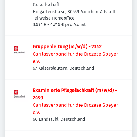
Gesellschaft
Hofgartenstraße, 80539 München-Altstadt-
Lehel, Deutschland
Teilweise Homeoffice
3.691 € - 4.746 € pro Monat
Gruppenleitung (m/w/d) - 2342
Caritasverband für die Diözese Speyer
e.V.
67 Kaiserslautern, Deutschland
Examinierte Pflegefachkraft (m/w/d) -
2499
Caritasverband für die Diözese Speyer
e.V.
66 Landstuhl, Deutschland