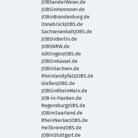
JOBSanderWeser.de
JOBSinHannover.de
JOBinBrandenburg.de
OsnabrückJOBS.de
SachsenanhaltJOBS.de
JOBSinBerlin.de
JOBSNRW.de
GöttingenJOBS.de
JOBSinKassel.de
JOBinSachsen.de
RheinlandpfalzJOBS.de
GießenJOBS.de
JOBSinRheinMain.de
JOB-in-Franken.de
RegensburgJOBS.de
JOBimSaarland.de
RheinNeckarJOBS.de
HeilbronnJOBS.de
JOBinStuttgart.de