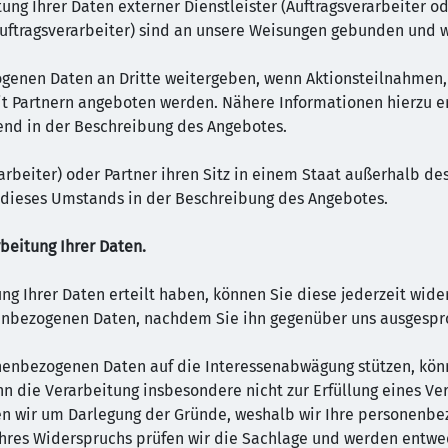
tung Ihrer Daten externer Dienstleister (Auftragsverarbeiter od
Auftragsverarbeiter) sind an unsere Weisungen gebunden und w
ogenen Daten an Dritte weitergeben, wenn Aktionsteilnahmen,
 Partnern angeboten werden. Nähere Informationen hierzu er
nd in der Beschreibung des Angebotes.
erarbeiter) oder Partner ihren Sitz in einem Staat außerhalb 
n dieses Umstands in der Beschreibung des Angebotes.
beitung Ihrer Daten.
tung Ihrer Daten erteilt haben, können Sie diese jederzeit wide
onenbezogenen Daten, nachdem Sie ihn gegenüber uns ausgesp
sonenbezogenen Daten auf die Interessenabwägung stützen, kö
nn die Verarbeitung insbesondere nicht zur Erfüllung eines Vert
n wir um Darlegung der Gründe, weshalb wir Ihre personenbe
 Ihres Widerspruchs prüfen wir die Sachlage und werden entwe