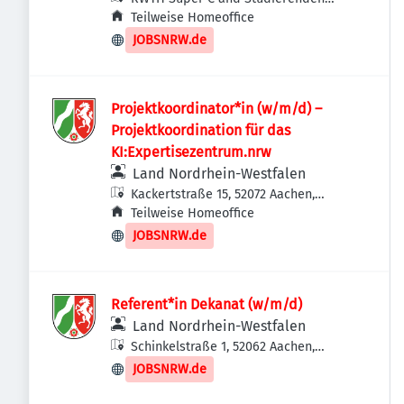
Sekretariat, Templergraben 57, 52062
Teilweise Homeoffice
Aachen, Deutschland
JOBSNRW.de
Projektkoordinator*in (w/m/d) –
Projektkoordination für das
KI:Expertisezentrum.nrw
Land Nordrhein-Westfalen
Kackertstraße 15, 52072 Aachen,
Deutschland
Teilweise Homeoffice
JOBSNRW.de
Referent*in Dekanat (w/m/d)
Land Nordrhein-Westfalen
Schinkelstraße 1, 52062 Aachen,
Deutschland
JOBSNRW.de