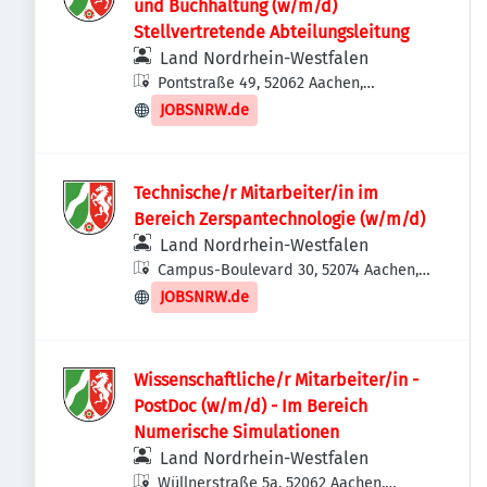
und Buchhaltung (w/m/d)
Stellvertretende Abteilungsleitung
Land Nordrhein-Westfalen
Pontstraße 49, 52062 Aachen,
Deutschland
JOBSNRW.de
Technische/r Mitarbeiter/in im
Bereich Zerspantechnologie (w/m/d)
Land Nordrhein-Westfalen
Campus-Boulevard 30, 52074 Aachen,
Deutschland
JOBSNRW.de
Wissenschaftliche/r Mitarbeiter/in -
PostDoc (w/m/d) - Im Bereich
Numerische Simulationen
Land Nordrhein-Westfalen
Wüllnerstraße 5a, 52062 Aachen,