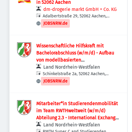
in 52062 Aachen
dm-drogerie markt GmbH + Co. KG
Adalbertstraße 29, 52062 Aachen,
Deutschland
JOBSNRW.de
Wissenschaftliche Hilfskraft mit
Bachelorabschluss (w/m/d) - Aufbau
von modellbasierten
Systembeispielen in 3DX
Land Nordrhein-Westfalen
Wissenschaftliche Hilfskraft mit
Schinkelstraße 2a, 52062 Aachen,
Deutschland
Bachelorabschluss (w/m/d) - Aufbau
JOBSNRW.de
von modellbasierten
Systembeispielen in 3DX
Mitarbeiter*in Studierendenmobilität
im Team RWTHweltweit (w/m/d)
Abteilung 2.3 - International Exchange
Programs
Land Nordrhein-Westfalen
RWTH Super C and Studierenden