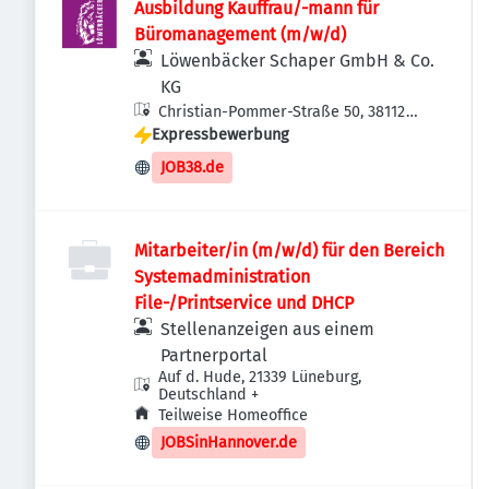
Ausbildung Kauffrau/-mann für
Büromanagement (m/w/d)
Löwenbäcker Schaper GmbH & Co.
KG
Christian-Pommer-Straße 50, 38112
Expressbewerbung
Braunschweig, Deutschland
JOB38.de
Mitarbeiter/in (m/w/d) für den Bereich
Systemadministration
File-/Printservice und DHCP
Stellenanzeigen aus einem
Partnerportal
Auf d. Hude, 21339 Lüneburg,
Deutschland
+
Teilweise Homeoffice
JOBSinHannover.de