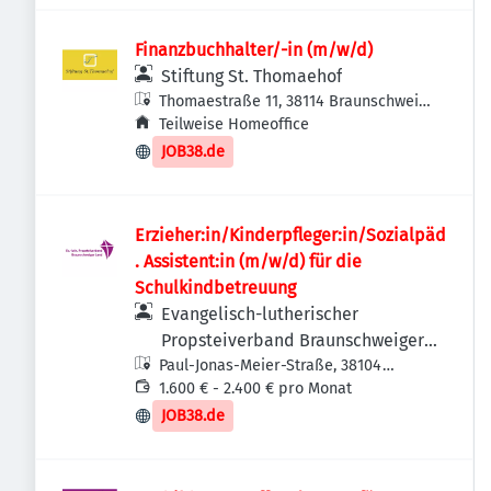
Finanzbuchhalter/-in (m/w/d)
Stiftung St. Thomaehof
Thomaestraße 11, 38114 Braunschweig,
Deutschland
Teilweise Homeoffice
JOB38.de
Erzieher:in/Kinderpfleger:in/Sozialpäd
. Assistent:in (m/w/d) für die
Schulkindbetreuung
Evangelisch-lutherischer
Propsteiverband Braunschweiger
Paul-Jonas-Meier-Straße, 38104
Land
Braunschweig-Wabe-Schunter-
1.600 € - 2.400 € pro Monat
Beberbach, Deutschland
JOB38.de