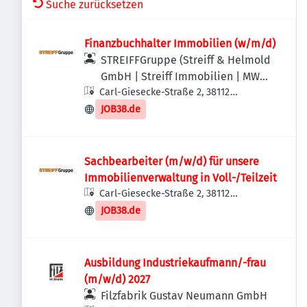
Suche zurücksetzen
Finanzbuchhalter Immobilien (w/m/d)
STREIFFGruppe (Streiff & Helmold
GmbH | Streiff Immobilien | MWS -
Carl-Giesecke-Straße 2, 38112
Mechanische Werkstatt Streiff
Braunschweig, Deutschland
GmbH & Co. KG)
JOB38.de
Sachbearbeiter (m/w/d) für unsere
Immobilienverwaltung in Voll-/Teilzeit
Carl-Giesecke-Straße 2, 38112
Braunschweig, Deutschland
JOB38.de
Ausbildung Industriekaufmann/-frau
(m/w/d) 2027
Filzfabrik Gustav Neumann GmbH