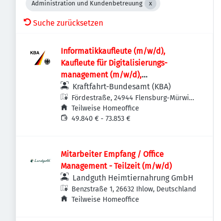
Administration und Kundenbetreuung
Suche zurücksetzen
Informatik­kaufleute (m/w/d),
Kaufleute für Digitalisierungs­
management (m/w/d),
Fachinformatikerinnen /
Kraftfahrt-Bundesamt (KBA)
Fachinformatiker (m/w/d) oder
Fördestraße, 24944 Flensburg-Mürwik,
Deutschland
Teilweise Homeoffice
vergleichbare IT-Ausbildung für den IT-
49.840 € - 73.853 €
Leitstand im Rechenzentrum
Mitarbeiter Empfang / Office
Management - Teilzeit (m/w/d)
Landguth Heimtiernahrung GmbH
Benzstraße 1, 26632 Ihlow, Deutschland
Teilweise Homeoffice