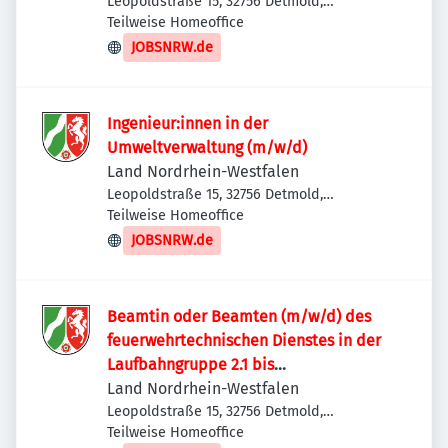
Leopoldstraße 15, 32756 Detmold,
Deutschland
Teilweise Homeoffice
JOBSNRW.de
Ingenieur:innen in der
Umweltverwaltung (m/w/d)
Land Nordrhein-Westfalen
Leopoldstraße 15, 32756 Detmold,
Deutschland
Teilweise Homeoffice
JOBSNRW.de
Beamtin oder Beamten (m/w/d) des
feuerwehrtechnischen Dienstes in der
Laufbahngruppe 2.1 bis
Besoldungsgruppe A12 LBesO
Land Nordrhein-Westfalen
Leopoldstraße 15, 32756 Detmold,
Deutschland
Teilweise Homeoffice