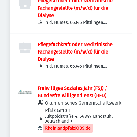
Pflegefachkraft oder Medizinische
Fachangestellte (m/w/d) für die
Dialyse
In d. Humes, 66346 Püttlingen,
Deutschland
Pflegefachkraft oder Medizinische
Fachangestellte (m/w/d) für die
Dialyse
In d. Humes, 66346 Püttlingen,
Deutschland
Freiwilliges Soziales Jahr (FSJ) /
Bundesfreiwilligendienst (BFD)
Ökumenisches Gemeinschaftswerk
Pfalz GmbH
Luitpoldstraße 4, 66849 Landstuhl,
Deutschland
+
RheinlandpfalzJOBS.de