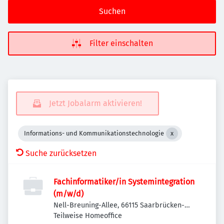
Suchen
Filter einschalten
Jetzt Jobalarm aktivieren!
Informations- und Kommunikationstechnologie
Suche zurücksetzen
Fachinformatiker/in Systemintegration
(m/w/d)
Nell-Breuning-Allee, 66115 Saarbrücken-
West, Deutschland
Teilweise Homeoffice