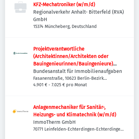
KFZ-Mechatroniker (w/m/d)
Regionalverkehr Anhalt- Bitterfeld (RVA)
GmbH
15374 Müncheberg, Deutschland
Projektverantwortliche
(Architektinnen/Architekten oder
Bauingenieurinnen/Bauingenieure)
(w/m/d)
Bundesanstalt für Immobilienaufgaben
Fasanenstraße, 10623 Berlin-Bezirk
Charlottenburg-Wilmersdorf, Deutschland
4.901 € - 7.025 € pro Monat
Anlagenmechaniker für Sanitär-,
Heizungs- und Klimatechnik (w/m/d)
ImmoTherm GmbH
70771 Leinfelden-Echterdingen-Echterdingen,
Deutschland