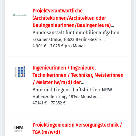
Projektverantwortliche
(Architektinnen/Architekten oder
Bauingenieurinnen/Bauingenieure)
(w/m/d)
Bundesanstalt für Immobilienaufgaben
Fasanenstraße, 10623 Berlin-Bezirk
Charlottenburg-Wilmersdorf, Deutschland
4.901 € - 7.025 € pro Monat
Ingenieurinnen / Ingenieure,
Technikerinnen / Techniker, Meisterinnen
/ Meister (w/m/d) der
Versorgungstechnik / Technischen
Bau- und Liegenschaftsbetrieb NRW
Gebäudeausrüstung als
Hohenzollernring, 48145 Münster,
Deutschland
47.141 € - 77.352 €
Projektteammitglied
Projektingenieur:in Versorgungstechnik /
TGA (m/w/d)