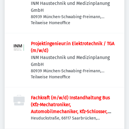
INM Haustechnik und Medizinplanung
GmbH
80939 München-Schwabing-Freimann,
Deutschland
Teilweise Homeoffice
Projektingenieur:in Elektrotechnik / TGA
(m/w/d)
INM Haustechnik und Medizinplanung
GmbH
80939 München-Schwabing-Freimann,
Deutschland
Teilweise Homeoffice
Fachkraft (m/w/d) Instandhaltung Bus
(Kfz-Mechatroniker,
Automobilmechaniker, Kfz-Schlosser,
o.ä.)
Heuduckstraße, 66117 Saarbrücken,
Deutschland