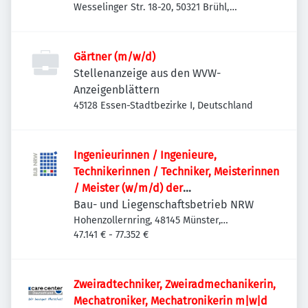
Wesselinger Str. 18-20, 50321 Brühl,
Deutschland
Gärtner (m/w/d)
Stellenanzeige aus den WVW-
Anzeigenblättern
45128 Essen-Stadtbezirke I, Deutschland
Ingenieurinnen / Ingenieure,
Technikerinnen / Techniker, Meisterinnen
/ Meister (w/m/d) der
Versorgungstechnik / Technischen
Bau- und Liegenschaftsbetrieb NRW
Gebäudeausrüstung als
Hohenzollernring, 48145 Münster,
Deutschland
47.141 € - 77.352 €
Projektteammitglied
Zweiradtechniker, Zweiradmechanikerin,
Mechatroniker, Mechatronikerin m|w|d