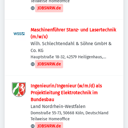
Deutschland
Teilweise Homeoffice
JOBSNRW.de
Maschinenführer Stanz- und Lasertechnik
(m/w/x)
Wilh. Schlechtendahl & Söhne GmbH &
Co. KG
Hauptstraße 18-32, 42579 Heiligenhaus,
Deutschland
JOBSNRW.de
Ingenieurin/Ingenieur (w/m/d) als
Projektleitung Elektrotechnik im
Bundesbau
Land Nordrhein-Westfalen
Domstraße 55-73, 50668 Köln, Deutschland
Teilweise Homeoffice
JOBSNRW.de