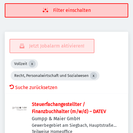
Filter einschalten
Jetzt Jobalarm aktivieren!
Vollzeit
Recht, Personalwirtschaft und Sozialwesen
Suche zurücksetzen
Steuerfachangestellter /
Finanzbuchhalter (m/w/d) – DATEV
Gumpp & Maier GmbH
Gewerbegebiet am Siegbach, Hauptstraße
65, 86637 Binswangen, Deutschland
Teilweise Homeoffice