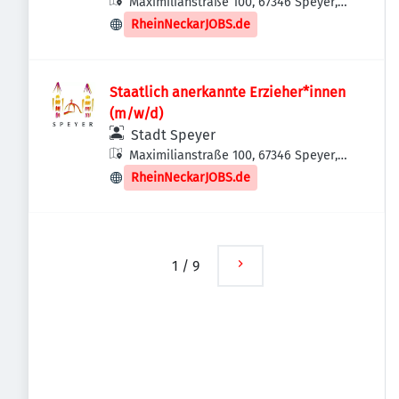
Maximilianstraße 100, 67346 Speyer,
Deutschland
RheinNeckarJOBS.de
Staatlich anerkannte Erzieher*innen
(m/w/d)
Stadt Speyer
Maximilianstraße 100, 67346 Speyer,
Deutschland
RheinNeckarJOBS.de
1
/
9