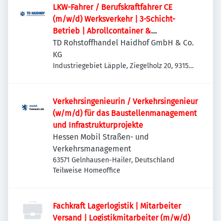
LKW-Fahrer / Berufskraftfahrer CE
(m/w/d) Werksverkehr | 3-Schicht-
Betrieb | Abrollcontainer &
Absetzmulden
TD Rohstoffhandel Haidhof GmbH & Co.
KG
Industriegebiet Läpple, Ziegelholz 20, 93158
Teublitz-Maxhütte, Deutschland
Verkehrsingenieurin / Verkehrsingenieur
(w/m/d) für das Baustellenmanagement
und Infrastrukturprojekte
Hessen Mobil Straßen- und
Verkehrsmanagement
63571 Gelnhausen-Hailer, Deutschland
Teilweise Homeoffice
Fachkraft Lagerlogistik | Mitarbeiter
Versand | Logistikmitarbeiter (m/w/d)