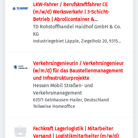
LKW-Fahrer / Berufskraftfahrer CE
(m/w/d) Werksverkehr | 3-Schicht-
Betrieb | Abrollcontainer &
Absetzmulden
TD Rohstoffhandel Haidhof GmbH & Co.
KG
Industriegebiet Läpple, Ziegelholz 20, 93158
Teublitz-Maxhütte, Deutschland
Verkehrsingenieurin / Verkehrsingenieur
(w/m/d) für das Baustellenmanagement
und Infrastrukturprojekte
Hessen Mobil Straßen- und
Verkehrsmanagement
63571 Gelnhausen-Hailer, Deutschland
Teilweise Homeoffice
Fachkraft Lagerlogistik | Mitarbeiter
Versand | Logistikmitarbeiter (m/w/d)