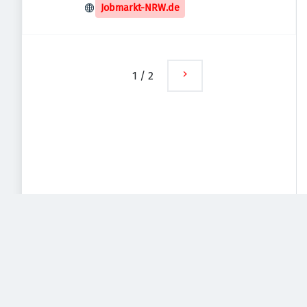
Jobmarkt-NRW.de
1
/
2