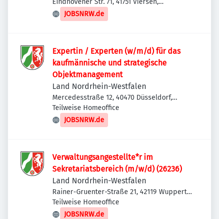
Eindhovener Str. 71, 41751 Viersen,
Deutschland
JOBSNRW.de
Expertin / Experten (w/m/d) für das
kaufmännische und strategische
Objektmanagement
Land Nordrhein-Westfalen
Mercedesstraße 12, 40470 Düsseldorf,
Deutschland
Teilweise Homeoffice
JOBSNRW.de
Verwaltungsangestellte*r im
Sekretariatsbereich (m/w/d) (26236)
Land Nordrhein-Westfalen
Rainer-Gruenter-Straße 21, 42119 Wuppertal,
Deutschland
Teilweise Homeoffice
JOBSNRW.de