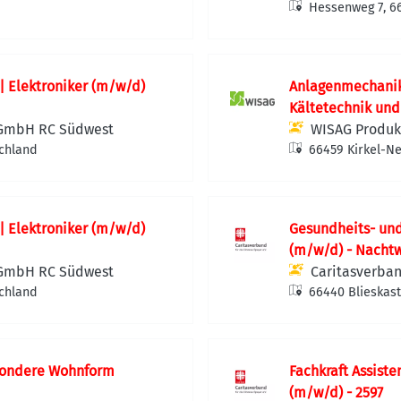
Hessenweg 7, 6
 | Elektroniker (m/w/d)
Anlagenmechanik
Kältetechnik und
 GmbH RC Südwest
WISAG Produk
schland
66459 Kirkel-N
 | Elektroniker (m/w/d)
Gesundheits- und
(m/w/d) - Nachtw
 GmbH RC Südwest
Caritasverban
schland
66440 Blieskast
esondere Wohnform
Fachkraft Assist
(m/w/d) - 2597