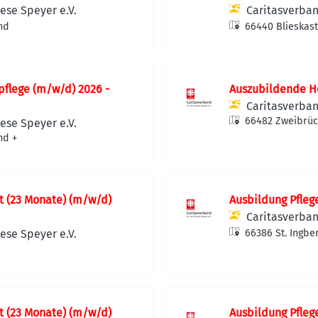
ese Speyer e.V.
Caritasverban
nd
66440 Blieskast
pflege (m/w/d) 2026 -
Auszubildende He
Caritasverban
66482 Zweibrüc
ese Speyer e.V.
nd
+
t (23 Monate) (m/w/d)
Ausbildung Pfleg
Caritasverban
ese Speyer e.V.
66386 St. Ingbe
t (23 Monate) (m/w/d)
Ausbildung Pfleg