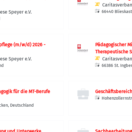
Caritasverban
ese Speyer e.V.
66440 Blieskast
d
pflege (m/w/d) 2026 -
Pädagogischer Mi
Therapeutische S
ese Speyer e.V.
Caritasverban
nd
66386 St. Ingbe
gogik für die MT-Berufe
Geschäftsbereich
Hohenzollernst
cken, Deutschland
tung und Unterwerke
Sachbearbeitung