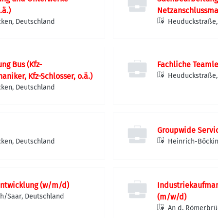
.ä.)
Netzanschlussm
cken, Deutschland
Heuduckstraße,
ng Bus (Kfz-
Fachliche Teamle
iker, Kfz-Schlosser, o.ä.)
Heuduckstraße,
cken, Deutschland
Groupwide Servi
cken, Deutschland
Heinrich-Böckin
ntwicklung (w/m/d)
Industriekaufman
ch/Saar, Deutschland
(m/w/d)
An d. Römerbrü