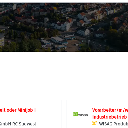
eit oder Minijob |
Vorarbeiter (m/w
Industriebetrieb
 GmbH RC Südwest
WISAG Produk